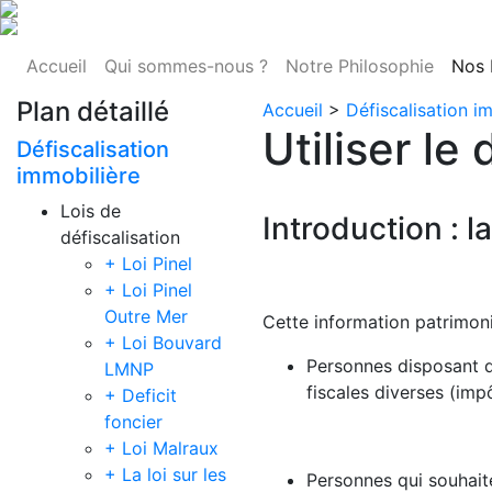
Accueil
Qui sommes-nous ?
Notre Philosophie
Nos 
Plan détaillé
Accueil
>
Défiscalisation i
Utiliser le 
Défiscalisation
immobilière
Lois de
Introduction : l
défiscalisation
+ Loi Pinel
+ Loi Pinel
Outre Mer
Cette information patrimoni
+ Loi Bouvard
Personnes disposant d
LMNP
fiscales diverses (impô
+ Deficit
foncier
+ Loi Malraux
+ La loi sur les
Personnes qui souhaite