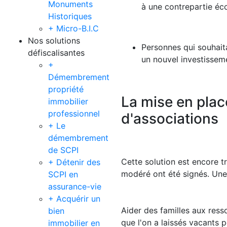
Monuments
à une contrepartie éc
Historiques
+ Micro-B.I.C
Nos solutions
Personnes qui souhait
défiscalisantes
un nouvel investissem
+
Démembrement
propriété
La mise en plac
immobilier
professionnel
d'associations
+ Le
démembrement
de SCPI
Cette solution est encore t
+ Détenir des
modéré ont été signés. Une 
SCPI en
assurance-vie
+ Acquérir un
Aider des familles aux resso
bien
que l'on a laissés vacants p
immobilier en