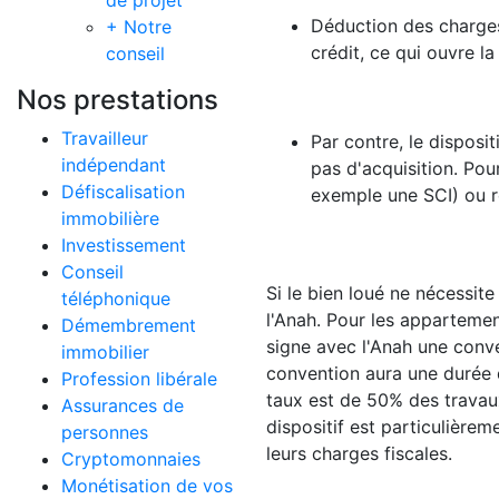
de projet
Déduction des charges 
+ Notre
crédit, ce qui ouvre la
conseil
Nos prestations
Travailleur
Par contre, le disposit
indépendant
pas d'acquisition. Pour
Défiscalisation
exemple une SCI) ou 
immobilière
Investissement
Conseil
Si le bien loué ne nécessit
téléphonique
l'Anah. Pour les appartemen
Démembrement
signe avec l'Anah une conve
immobilier
convention aura une durée d
Profession libérale
taux est de 50% des travau
Assurances de
dispositif est particulièrem
personnes
leurs charges fiscales.
Cryptomonnaies
Monétisation de vos