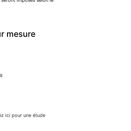
 seront imposés selon le
sur mesure
it