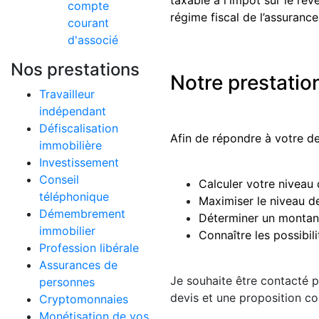
taxable à l'impôt sur le re
compte
régime fiscal de l’assurance
courant
d'associé
Nos prestations
Notre prestatio
Travailleur
indépendant
Défiscalisation
Afin de répondre à votre de
immobilière
Investissement
Conseil
Calculer votre niveau 
téléphonique
Maximiser le niveau de
Démembrement
Déterminer un montant
immobilier
Connaître les possibil
Profession libérale
Assurances de
Je souhaite
être contacté p
personnes
devis et une proposition co
Cryptomonnaies
Monétisation de vos