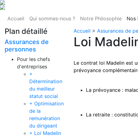
Accueil
Qui sommes-nous ?
Notre Philosophie
Nos 
Plan détaillé
Accueil
>
Assurances de p
Loi Madeli
Assurances de
personnes
Pour les chefs
Le contrat loi Madelin est 
d'entreprises
prévoyance complémentaire
+
Détermination
du meilleur
La prévoyance : maladi
statut social
+ Optimisation
de la
La retraite : constitu
remunération
du dirigeant
+ Loi Madelin