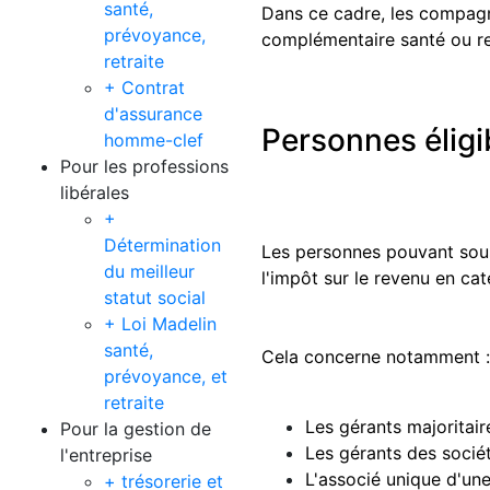
santé,
Dans ce cadre, les compagn
prévoyance,
complémentaire santé ou ret
retraite
+ Contrat
d'assurance
Personnes éligib
homme-clef
Pour les professions
libérales
+
Détermination
Les personnes pouvant sousc
du meilleur
l'impôt sur le revenu en cat
statut social
+ Loi Madelin
santé,
Cela concerne notamment :
prévoyance, et
retraite
Les gérants majoritai
Pour la gestion de
Les gérants des socié
l'entreprise
L'associé unique d'un
+ trésorerie et