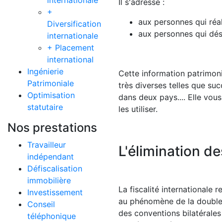
internationale
Il s'adresse :
+
aux personnes qui réal
Diversification
aux personnes qui dési
internationale
+ Placement
international
Ingénierie
Cette information patrimoni
Patrimoniale
très diverses telles que suc
Optimisation
dans deux pays.... Elle vou
statutaire
les utiliser.
Nos prestations
Travailleur
L'élimination d
indépendant
Défiscalisation
immobilière
La fiscalité internationale
Investissement
au phénomène de la double i
Conseil
des conventions bilatérales
téléphonique