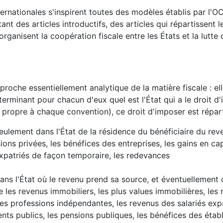
ernationales s'inspirent toutes des modèles établis par l'OC
t des articles introductifs, des articles qui répartissent l
organisent la coopération fiscale entre les États et la lutte
roche essentiellement analytique de la matière fiscale : e
erminant pour chacun d'eux quel est l'État qui a le droit d
 propre à chaque convention), ce droit d'imposer est répart
ulement dans l'État de la résidence du bénéficiaire du rev
ons privées, les bénéfices des entreprises, les gains en cap
expatriés de façon temporaire, les redevances
ns l'État où le revenu prend sa source, et éventuellement 
e les revenus immobiliers, les plus values immobilières, les 
des professions indépendantes, les revenus des salariés exp
ts publics, les pensions publiques, les bénéfices des établ