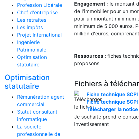
Engagement :
le montant d
Profession Libérale
de l'immobilier pour un mon
Chef d'entreprise
pour un montant minimum de
Les retraites
minimum de 5.000 euros. Pos
Les impôts
million d'euros, comprenan
Projet International
Ingénierie
Patrimoniale
Ressources :
fiches techni
Optimisation
proposons.
statutaire
Optimisation
Fichiers à télécha
statutaire
Fiche technique SCPI
Rémunération agent
Fiche technique SCP
commercial
Télécharger la notice
Statut consultant
Je souhaite
prendre contac
informatique
investissement
La societe
professionnelle de