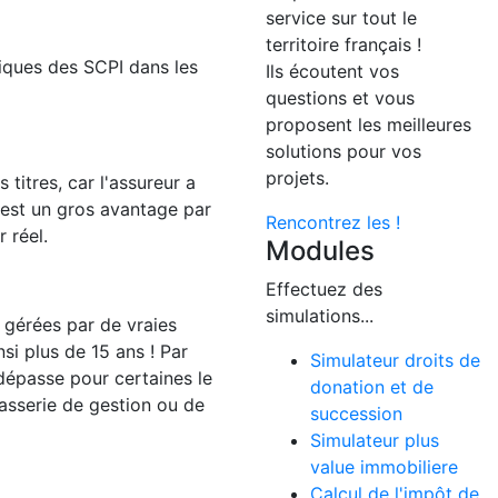
service sur tout le
territoire français !
riques des SCPI dans les
Ils écoutent vos
questions et vous
proposent les meilleures
solutions pour vos
projets.
 titres, car l'assureur a
 est un gros avantage par
Rencontrez les !
 réel.
Modules
Effectuez des
simulations...
 gérées par de vraies
si plus de 15 ans ! Par
Simulateur droits de
n dépasse pour certaines le
donation et de
casserie de gestion ou de
succession
Simulateur plus
value immobiliere
Calcul de l'impôt de